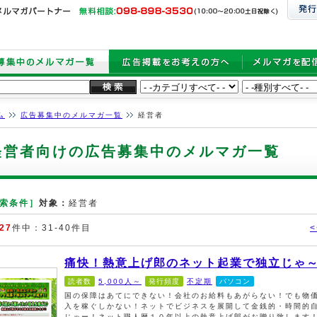
ム
広告募集中のメルマガ一覧
経営者
経営者向けの広告募集中のメルマガ一覧
索条件］
対象：
経営者
27
件中：31-40件目
痛快！熱意上げ郎のネット起業で独立じゃ
読者数
5,000人～
発行頻度
不定期
パソコン
国の保障はあてにできない！会社のお給料もあがらない！でも物
入を稼ぐしかない！ネットでビジネスを展開して金銭的・時間的
じゃー！ネット職人暦１０年以上の熱意上げ郎がお贈り致します