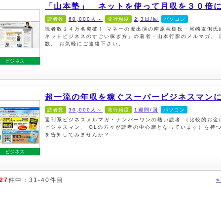
「山本塾」 ネットを使って月収を３０倍
読者数
60,000人～
発行頻度
2,3日/回
パソコン
読者数１４万名突破！ マネーの虎出演の南原竜樹氏・尾崎友俐氏絶
ネットビジネスのすごい稼ぎ方」の著者・山本行影のメルマガ。 
数。 お気軽にご連絡下さい。
ビジネス
超一流の年収を稼ぐスーパービジネスマン
読者数
30,000人～
発行頻度
1週間/回
パソコン
週刊系ビジネスメルマガ・ナンバーワンの熱い読者 （比較的お金
ビジネスマン、 OLの方々が読者の中心層となっています）を持
を告知してみませんか？...
ビジネス
27
件中：31-40件目