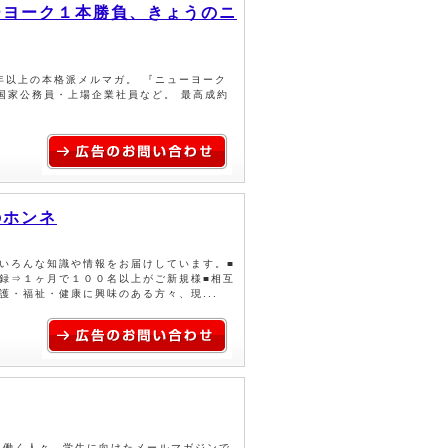
ーヨーク１本勝負、きょうのニ
０年以上の本格派メルマガ。 『ニューヨーク
国家公務員・上場企業社員など。 最高成約
のホンネ
いろんな知識や情報をお届けしています。■
録⇒１ヶ月で１００名以上がご新規様■相互
・福祉・健康に興味のある方々、現...
た働く人々、学生に向けたメールマガジンで