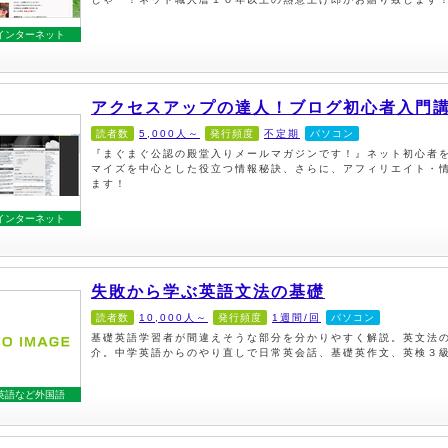
インターネット
アクセスアップの達人！ブログ初心者入門
読者数
5,000人～
発行頻度
不定期
パソコン
『まぐまぐ公認の殿堂入りメールマガジンです！』ネット初心者
マイズを中心とした役立つ情報秘訣、さらに、アフィリエイト・
ます！
インターネット
失敗から学ぶ英語文法の基礎
読者数
10,000人～
発行頻度
1週間/回
パソコン
基礎英語学習者が間違えそうな部分を分かりやすく解説。英文法
介。中学英語からのやり直しで日常英会話、基礎英作文、英検３
英語など外国語