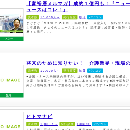
【富裕層メルマガ】成約１億円も！『ニュ
ュースはコレ！』
読者数
10,000人～
発行頻度
毎日
パソコン
まぐまぐ「MONEY VOICE」掲載多数。 殿堂入り・発行歴１
１本勝負、きょうのニュースはコレ！』 読者層：経営者・医師・
歴：１億円。...
マネー
将来のために知りたい！ 介護業界・現場
読者数
10,000人～
発行頻度
毎日
パソコン
■介護・ナース未経験の筆者が、近い将来に経験する介護に備え、
介護・健康系と、名言・格言集の二本立ての構成です■読者増加記
紹介は随時受付中！ご連絡をお待ちしております！■購読者様⇒介護
生活
ヒトマナビ
読者数
1,000人～
発行頻度
1週間/回
パソコン
人材採用・育成をコンセプトに、経営者の方、人事担当の方、ま