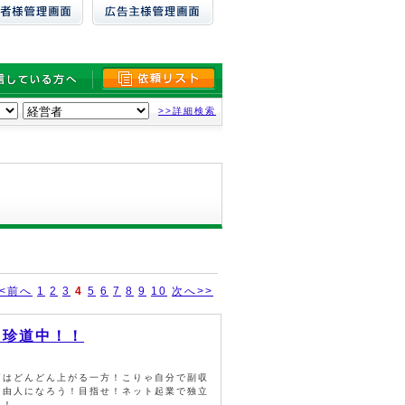
>>詳細検索
<<前へ
1
2
3
4
5
6
7
8
9
10
次へ>>
～珍道中！！
価はどんどん上がる一方！こりゃ自分で副収
自由人になろう！目指せ！ネット起業で独立
！！