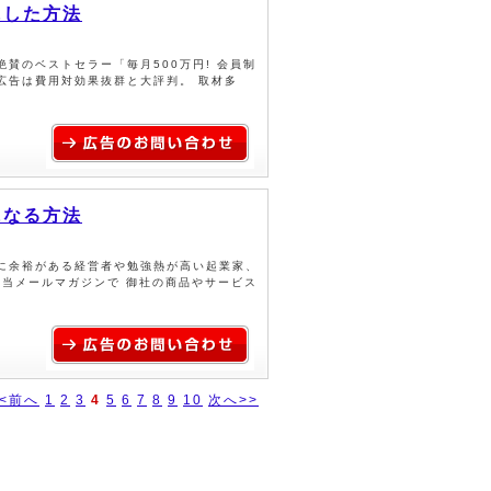
にした方法
賛のベストセラー「毎月500万円! 会員制
広告は費用対効果抜群と大評判。 取材多
になる方法
に余裕がある経営者や勉強熱が高い起業家、
つ当メールマガジンで 御社の商品やサービス
<<前へ
1
2
3
4
5
6
7
8
9
10
次へ>>