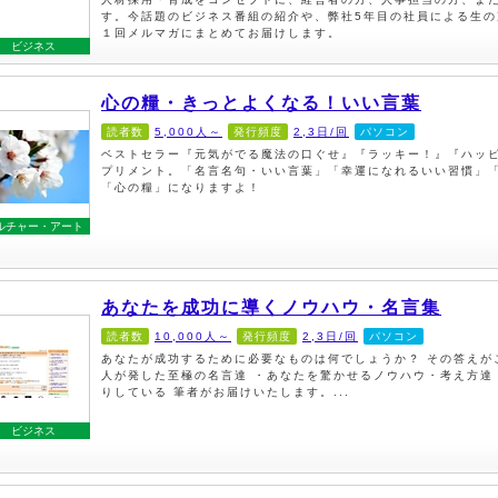
す。今話題のビジネス番組の紹介や、弊社5年目の社員による生
１回メルマガにまとめてお届けします。
ビジネス
心の糧・きっとよくなる！いい言葉
読者数
5,000人～
発行頻度
2,3日/回
パソコン
ベストセラー『元気がでる魔法の口ぐせ』『ラッキー！』『ハッ
プリメント。「名言名句・いい言葉」「幸運になれるいい習慣」
「心の糧」になりますよ！
ルチャー・アート
あなたを成功に導くノウハウ・名言集
読者数
10,000人～
発行頻度
2,3日/回
パソコン
あなたが成功するために必要なものは何でしょうか？ その答えが
人が発した至極の名言達 ・あなたを驚かせるノウハウ・考え方達
りしている 筆者がお届けいたします。...
ビジネス