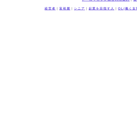
経営者
｜
富裕層
｜
シニア
｜
起業を目指す人
｜
OL(働く女