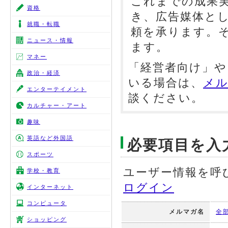
これまでの成果
資格
き、広告媒体と
就職・転職
頼を承ります。
ニュース・情報
ます。
マネー
「経営者向け」や
政治・経済
いる場合は、
メル
エンターテイメント
談ください。
カルチャー・アート
趣味
英語など外国語
必要項目を入
スポーツ
ユーザー情報を呼
学校・教育
ログイン
インターネット
コンピュータ
メルマガ名
全
ショッピング