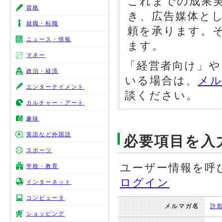
これまでの成果
資格
き、広告媒体と
就職・転職
頼を承ります。
ニュース・情報
ます。
マネー
「経営者向け」や
政治・経済
いる場合は、
メル
エンターテイメント
談ください。
カルチャー・アート
趣味
英語など外国語
必要項目を入
スポーツ
ユーザー情報を呼
学校・教育
ログイン
インターネット
コンピュータ
メルマガ名
詐
ショッピング