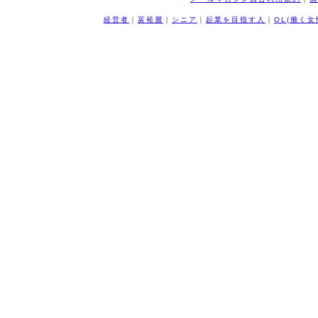
経営者
｜
富裕層
｜
シニア
｜
起業を目指す人
｜
OL(働く女