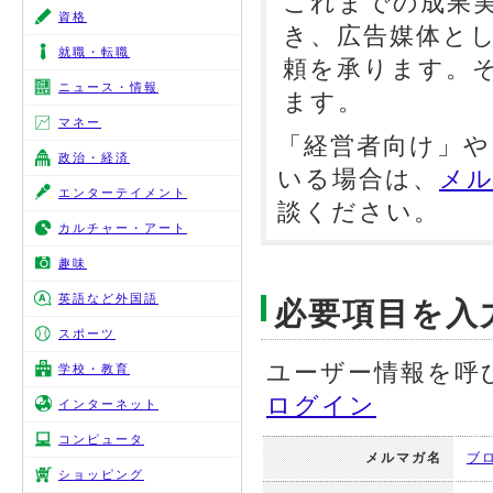
これまでの成果
資格
き、広告媒体と
就職・転職
頼を承ります。
ニュース・情報
ます。
マネー
「経営者向け」や
政治・経済
いる場合は、
メル
エンターテイメント
談ください。
カルチャー・アート
趣味
英語など外国語
必要項目を入
スポーツ
ユーザー情報を呼
学校・教育
ログイン
インターネット
コンピュータ
メルマガ名
ブ
ショッピング