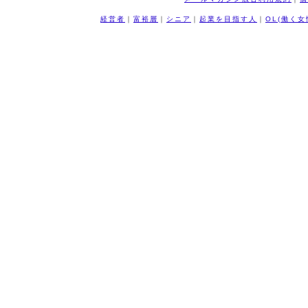
経営者
｜
富裕層
｜
シニア
｜
起業を目指す人
｜
OL(働く女