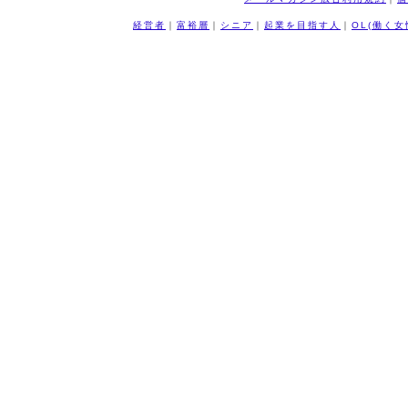
経営者
｜
富裕層
｜
シニア
｜
起業を目指す人
｜
OL(働く女