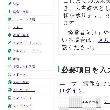
これまでの成果
資格
き、広告媒体と
就職・転職
頼を承ります。
ニュース・情報
ます。
マネー
「経営者向け」や
政治・経済
いる場合は、
メル
エンターテイメント
談ください。
カルチャー・アート
趣味
英語など外国語
必要項目を入
スポーツ
ユーザー情報を呼
学校・教育
ログイン
インターネット
コンピュータ
メルマガ名
デ
ショッピング