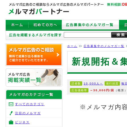
ホーム
広告募集中のメルマガ一覧
新規開拓＆集
読者数
10,000人～
発行頻度
毎
広告価格帯
～30,000円/回
（概算
すべてのカテゴリ
※メルマガ内
注目のメルマガ
ビジネス