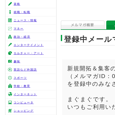
資格
就職・転職
ニュース・情報
マネー
政治・経済
登録中メール
エンターテイメント
カルチャー・アート
趣味
新規開拓＆集客の
英語など外国語
（メルマガID：00
スポーツ
を登録中のみな
学校・教育
インターネット
まぐまぐです。
コンピュータ
いつもご利用い
ショッピング